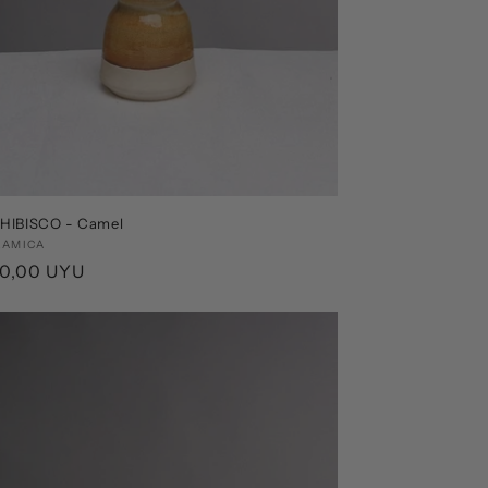
 HIBISCO - Camel
edor:
RAMICA
o
00,00 UYU
ual