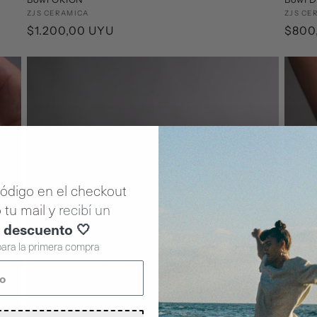
Proveedor:
ZJS CERAMICA
Prove
ZJS CE
Precio
$1.200,00 UYU
Preci
$800
habitual
habit
código en el checkout
 tu mail y
recibí un
 descuento 🤍
 para la primera compra