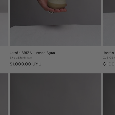
Jarrón BRIZA - Verde Agua
Jarrón
Proveedor:
ZJS CERAMICA
Prove
ZJS CE
Precio
$1.000,00 UYU
Preci
$1.0
habitual
habit