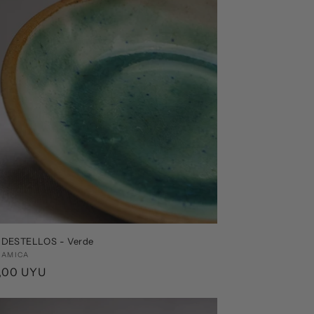
o DESTELLOS - Verde
edor:
RAMICA
o
,00 UYU
ual