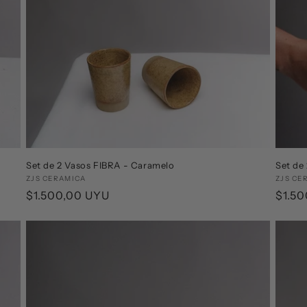
Set de 2 Vasos FIBRA - Caramelo
Set de
Proveedor:
ZJS CERAMICA
Prove
ZJS CE
Precio
$1.500,00 UYU
Preci
$1.5
habitual
habit