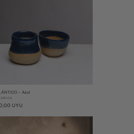
LÁNTICO - Azul
edor:
RAMICA
o
00,00 UYU
ual