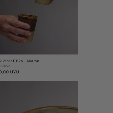
 2 Vasos FIBRA - Marrón
edor:
RAMICA
o
00,00 UYU
ual