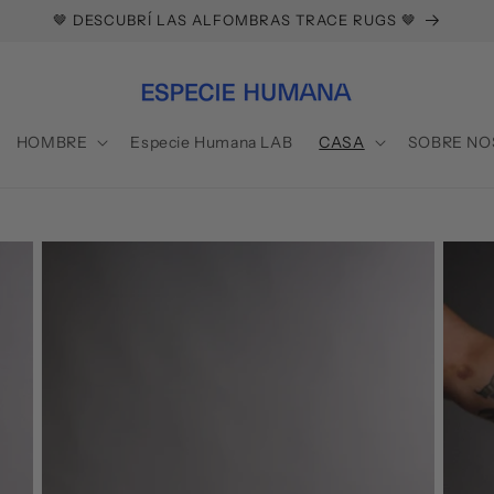
🤎 DESCUBRÍ LAS ALFOMBRAS TRACE RUGS 🤎
a
HOMBRE
Especie Humana LAB
CASA
SOBRE NO
í
s
/
r
i