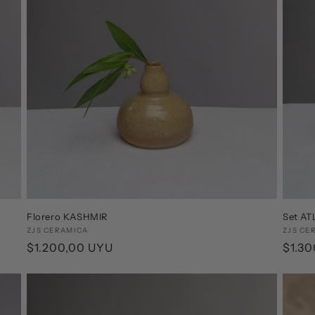
Florero KASHMIR
Set AT
Proveedor:
ZJS CERAMICA
Prove
ZJS CE
Precio
$1.200,00 UYU
Preci
$1.3
habitual
habit