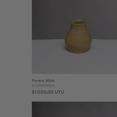
Florero ASAV
Proveedor:
ZJS CERAMICA
Precio
$1.000,00 UYU
habitual