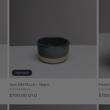
Agotado
Vaso DESTELLO - Negro
Platit
Proveedor:
ZJS CERAMICA
Prove
ZJS CE
Precio
$700,00 UYU
Preci
$700
habitual
habit