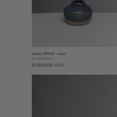
Vasija ORION - Azul
Proveedor:
ZJS CERAMICA
Precio
$1.200,00 UYU
habitual